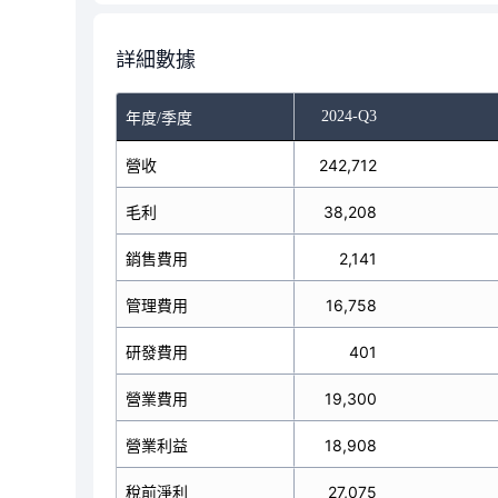
詳細數據
-Q1
2024-Q2
2024-Q3
年度/季度
營收
192,078
242,712
毛利
26,670
38,208
銷售費用
1,777
2,141
管理費用
16,957
16,758
研發費用
466
401
營業費用
19,200
19,300
營業利益
7,470
18,908
稅前淨利
11,511
27,075