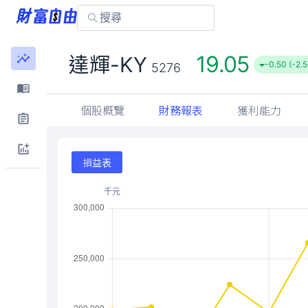
19.05
達輝-KY
-0.50 (-2.
5276
個股概覽
財務報表
獲利能力
損益表