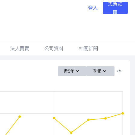
免費註
登入
冊
法人買賣
公司資料
相關新聞
近5年
季報