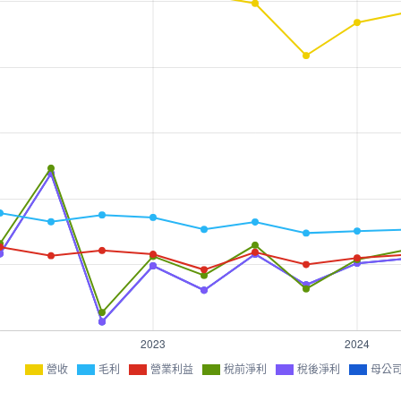
營收
毛利
營業利益
稅前淨利
稅後淨利
母公