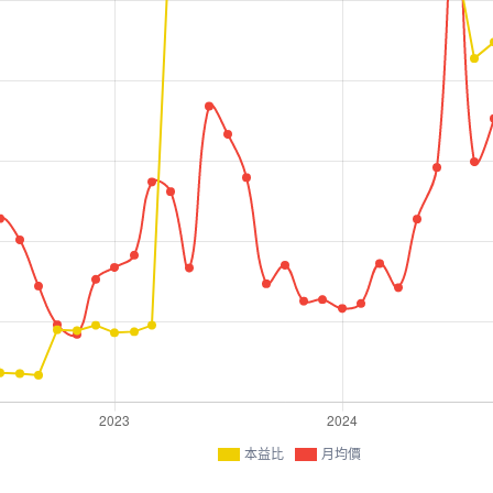
本益比
月均價