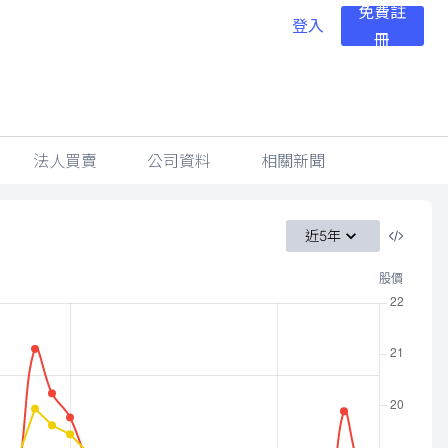
免費註
登入
冊
法人買賣
公司資料
相關新聞
近5年