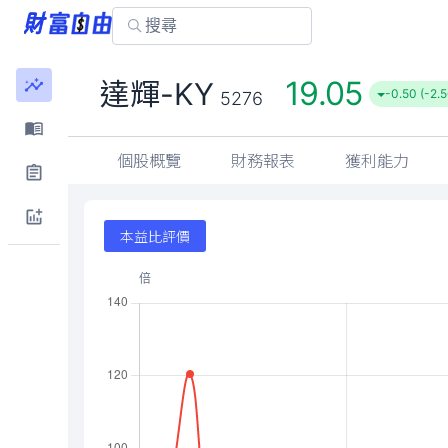
19.05
達輝-KY
-0.50 (-2.
5276
個股概覽
財務報表
獲利能力
本益比評價