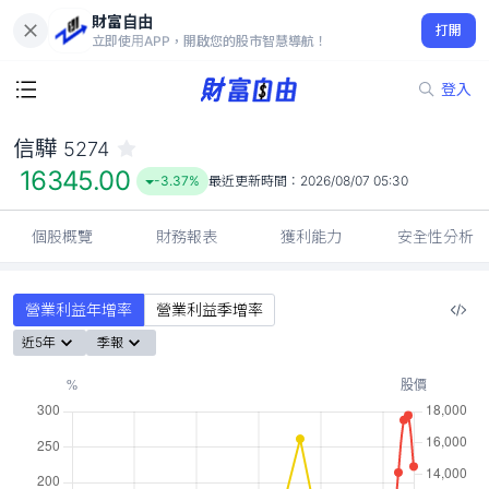
財富自由
信驊 5274
打開
16345.00
-3.37%
立即使用APP，開啟您的股市智慧導航！
登入
信驊
5274
16345.00
-3.37%
最近更新時間：
2026/08/07 05:30
個股概覽
財務報表
獲利能力
安全性分析
營業利益年增率
營業利益季增率
近5年
季報