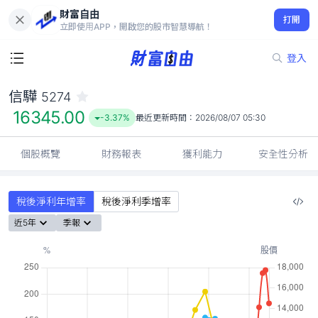
財富自由
信驊 5274
打開
16345.00
-3.37%
立即使用APP，開啟您的股市智慧導航！
登入
信驊
5274
16345.00
-3.37%
最近更新時間：
2026/08/07 05:30
個股概覽
財務報表
獲利能力
安全性分析
稅後淨利年增率
稅後淨利季增率
近5年
季報