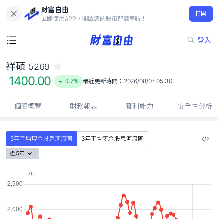
財富自由
祥碩 5269
打開
1400.00
-0.7%
立即使用APP，開啟您的股市智慧導航！
登入
祥碩
5269
1400.00
-0.7%
最近更新時間：
2026/08/07 05:30
個股概覽
財務報表
獲利能力
安全性分析
5年平均現金股息河流圖
3年平均現金股息河流圖
近5年