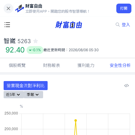
財富自由
智崴 5263
打開
92.40
-0.1%
立即使用APP，開啟您的股市智慧導航！
登入
智崴
5263
92.40
-0.1%
最近更新時間：
2026/08/06 05:30
個股概覽
財務報表
獲利能力
安全性分析
營業現金流對淨利比
近5年
季報