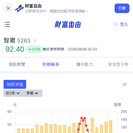
財富自由
智崴 5263
打開
92.40
-0.1%
立即使用APP，開啟您的股市智慧導航！
登入
智崴
5263
92.40
-0.1%
最近更新時間：
2026/08/06 05:30
個股概覽
財務報表
獲利能力
安全性分析
每股淨值
近5年
季報