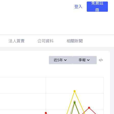
免費註
登入
冊
法人買賣
公司資料
相關新聞
近5年
季報