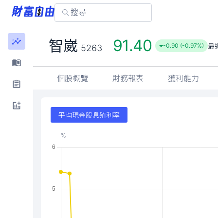
91.40
智崴
最
-0.90 (-0.97%)
5263
個股概覽
財務報表
獲利能力
平均現金股息殖利率