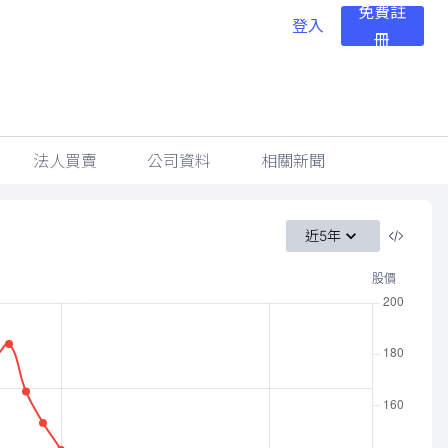
免費註
登入
冊
法人買賣
公司資料
相關新聞
近5年