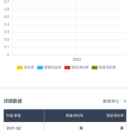
毛利率
營業利益率
稅前淨利率
稅後淨利率
詳細數據
數據單位：%
率
年度/季度
營業利益率
稅後淨利率
稅前淨利率
無
2021-Q2
無
無
無