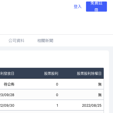
免費註
登入
冊
公司資料
相關新聞
股利發放日
股票股利
股票股利除權日
待公佈
0
無
23/09/28
0
無
22/09/30
1
2022/08/25