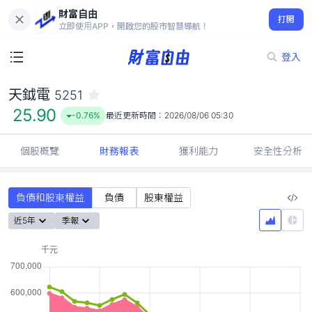
財富自由
天鉞電 5251
打開
25.90
-0.76%
立即使用APP，開啟您的股市智慧導航！
登入
天鉞電
5251
25.90
-0.76%
最近更新時間：
2026/08/06 05:30
個股概覽
財務報表
獲利能力
安全性分析
負債和股東權益
負債
股東權益
近5年
季報