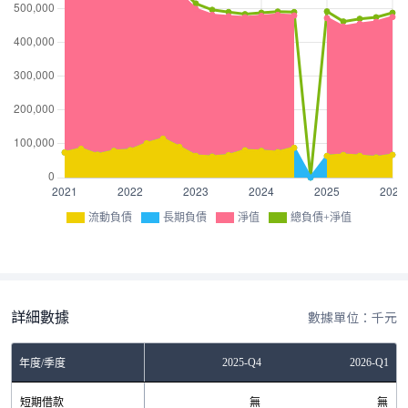
流動負債
長期負債
淨值
總負債+淨值
詳細數據
數據單位：千元
Q2
2025-Q3
2025-Q4
2026-Q1
年度/季度
無
短期借款
無
無
無