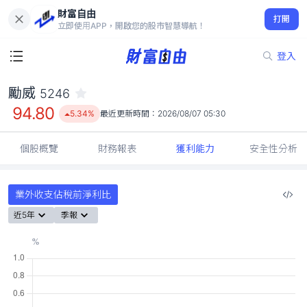
財富自由
勵威 5246
打開
94.80
5.34%
立即使用APP，開啟您的股市智慧導航！
登入
勵威
5246
94.80
5.34%
最近更新時間：
2026/08/07 05:30
個股概覽
財務報表
獲利能力
安全性分析
業外收支佔稅前淨利比
近5年
季報