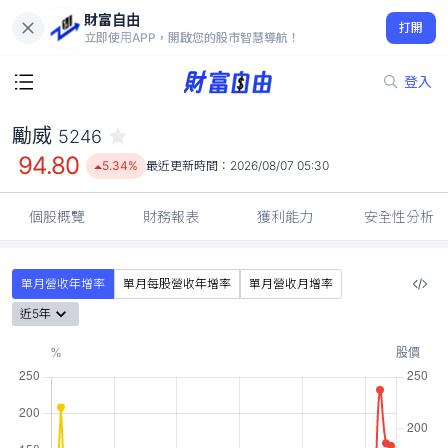
財富自由
勵威 5246
打開
94.80
5.34%
立即使用APP，開啟您的股市智慧導航！
登入
勵威
5246
94.80
5.34%
最近更新時間：
2026/08/07 05:30
個股概覽
財務報表
獲利能力
安全性分析
單月營收年增率
單月每股營收年增率
單月營收月增率
近5年