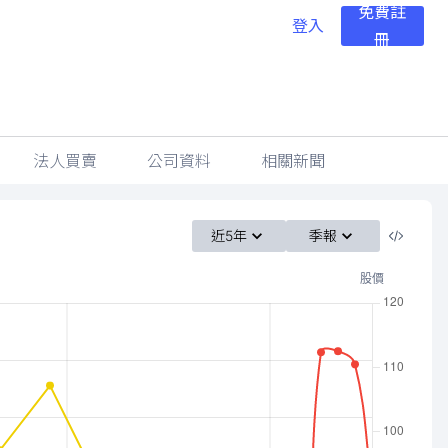
免費註
登入
冊
法人買賣
公司資料
相關新聞
近5年
季報