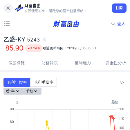
財富自由
乙盛-KY 5243
打開
85.90
3.24%
立即使用APP，開啟您的股市智慧導航！
登入
乙盛-KY
5243
85.90
3.24%
最近更新時間：
2026/08/05 05:30
個股概覽
財務報表
獲利能力
安全性分析
毛利年增率
毛利季增率
近5年
季報