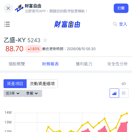
財富自由
乙盛-KY 5243
打開
88.70
1.83%
立即使用APP，開啟您的股市智慧導航！
登入
乙盛-KY
5243
88.70
1.83%
最近更新時間：
2026/08/10 05:30
個股概覽
財務報表
獲利能力
安全性分析
資產項目
流動資產細項
近5年
季報