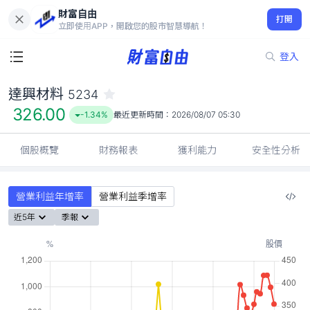
財富自由
達興材料 5234
打開
326.00
-1.34%
立即使用APP，開啟您的股市智慧導航！
登入
達興材料
5234
326.00
-1.34%
最近更新時間：
2026/08/07 05:30
個股概覽
財務報表
獲利能力
安全性分析
營業利益年增率
營業利益季增率
近5年
季報