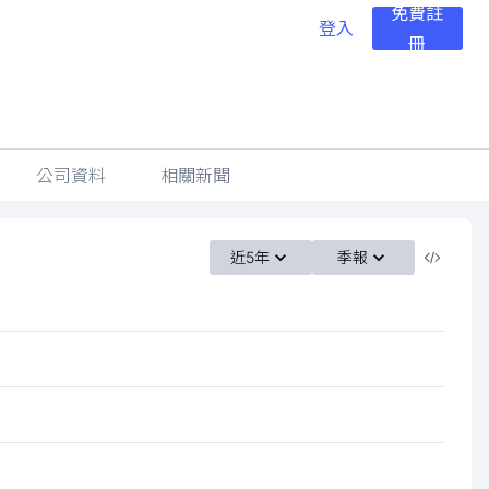
免費註
登入
冊
公司資料
相關新聞
近5年
季報