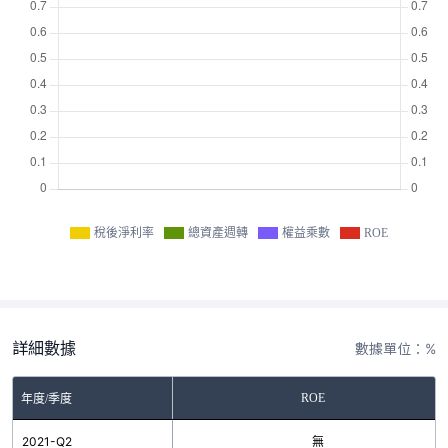
稅後淨利率
總資產週轉
權益乘數
ROE
詳細數據
數據單位：%
ROE
年度/季度
2021-Q2
無