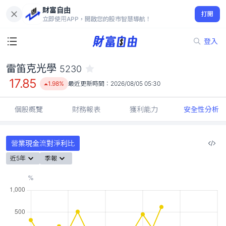
財富自由
雷笛克光學 5230
打開
17.85
1.98%
立即使用APP，開啟您的股市智慧導航！
登入
雷笛克光學
5230
17.85
1.98%
最近更新時間：
2026/08/05 05:30
個股概覽
財務報表
獲利能力
安全性分析
營業現金流對淨利比
近5年
季報