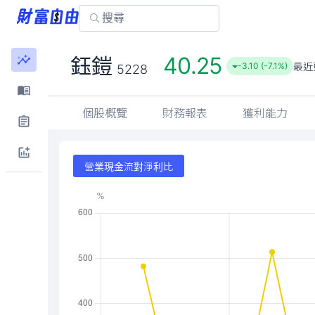
40.25
鈺鎧
最近
-3.10 (-7.1%)
5228
個股概覽
財務報表
獲利能力
營業現金流對淨利比