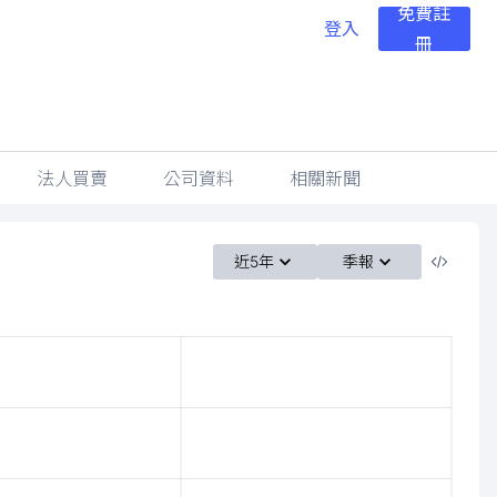
免費註
登入
冊
法人買賣
公司資料
相關新聞
近5年
季報