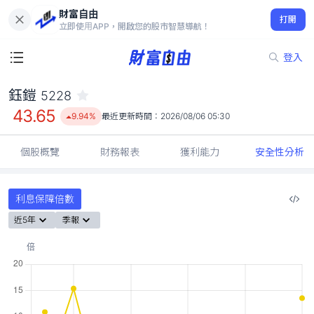
財富自由
鈺鎧 5228
打開
43.65
9.94%
立即使用APP，開啟您的股市智慧導航！
登入
鈺鎧
5228
43.65
9.94%
最近更新時間：
2026/08/06 05:30
個股概覽
財務報表
獲利能力
安全性分析
利息保障倍數
近5年
季報