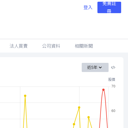
免費註
登入
冊
法人買賣
公司資料
相關新聞
近5年