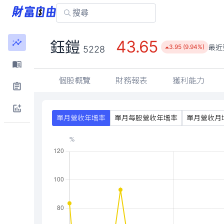
43.65
鈺鎧
最近
3.95 (9.94%)
5228
個股概覽
財務報表
獲利能力
單月營收年增率
單月每股營收年增率
單月營收月