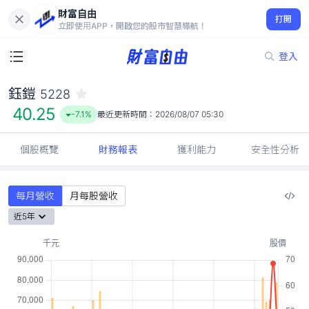
財富自由
鈺鎧 5228
打開
40.25
-7.1%
立即使用APP，開啟您的股市智慧導航！
登入
鈺鎧
5228
40.25
-7.1%
最近更新時間：
2026/08/07 05:30
個股概覽
財務報表
獲利能力
安全性分析
每月營收
月每股營收
近5年