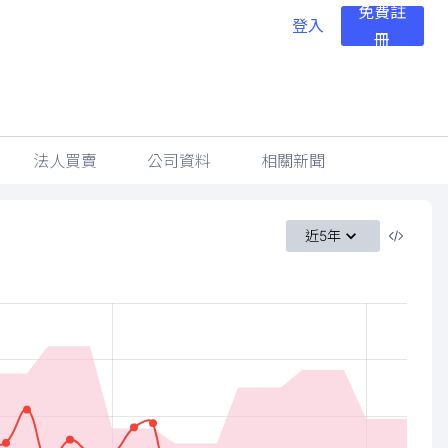
免費註
登入
冊
法人買賣
公司資料
相關新聞
近5年