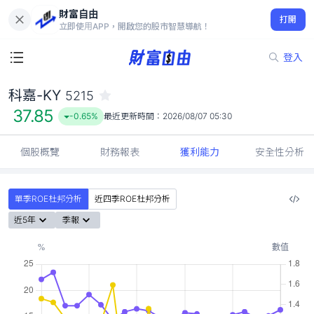
財富自由
科嘉-KY 5215
打開
37.85
-0.65%
立即使用APP，開啟您的股市智慧導航！
登入
科嘉-KY
5215
37.85
-0.65%
最近更新時間：
2026/08/07 05:30
個股概覽
財務報表
獲利能力
安全性分析
單季ROE杜邦分析
近四季ROE杜邦分析
近5年
季報