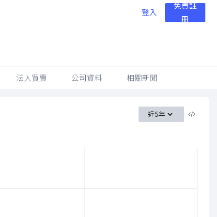
免費註
登入
冊
法人買賣
公司資料
相關新聞
近5年