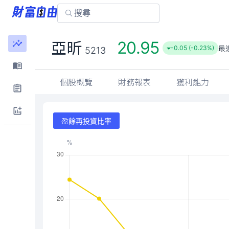
20.95
亞昕
最
-0.05 (-0.23%)
5213
個股概覽
財務報表
獲利能力
盈餘再投資比率