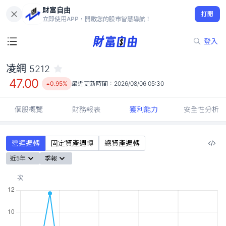
財富自由
凌網 5212
打開
47.00
0.95%
立即使用APP，開啟您的股市智慧導航！
登入
凌網
5212
47.00
0.95%
最近更新時間：
2026/08/06 05:30
個股概覽
財務報表
獲利能力
安全性分析
營運週轉
固定資產週轉
總資產週轉
近5年
季報