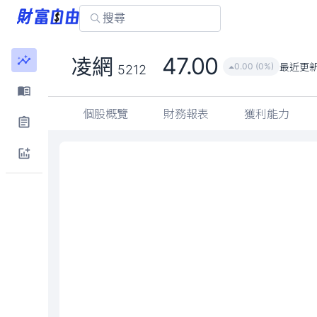
47.00
凌網
最近更
0.00 (0%)
5212
個股概覽
財務報表
獲利能力