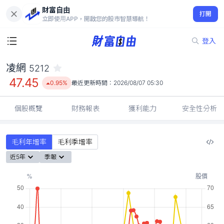
財富自由
凌網 5212
打開
47.45
0.95%
立即使用APP，開啟您的股市智慧導航！
登入
凌網
5212
47.45
0.95%
最近更新時間：
2026/08/07 05:30
個股概覽
財務報表
獲利能力
安全性分析
毛利年增率
毛利季增率
近5年
季報