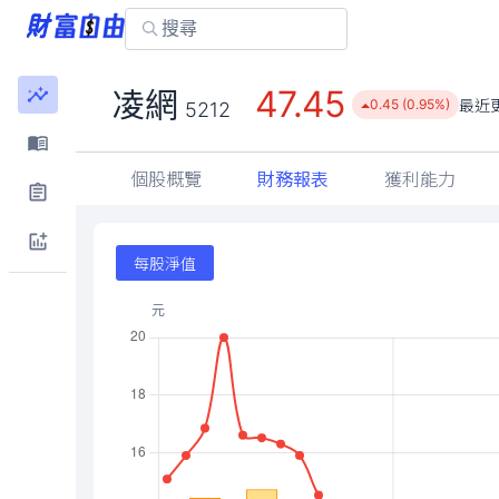
47.45
凌網
最近
0.45 (0.95%)
5212
個股概覽
財務報表
獲利能力
每股淨值