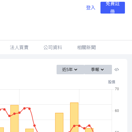
免費註
登入
冊
法人買賣
公司資料
相關新聞
近5年
季報