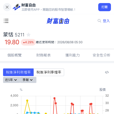
財富自由
蒙恬 5211
打開
19.80
4.29%
立即使用APP，開啟您的股市智慧導航！
登入
蒙恬
5211
19.80
4.29%
最近更新時間：
2026/08/06 05:30
個股概覽
財務報表
獲利能力
安全性分析
稅後淨利年增率
稅後淨利季增率
近5年
季報