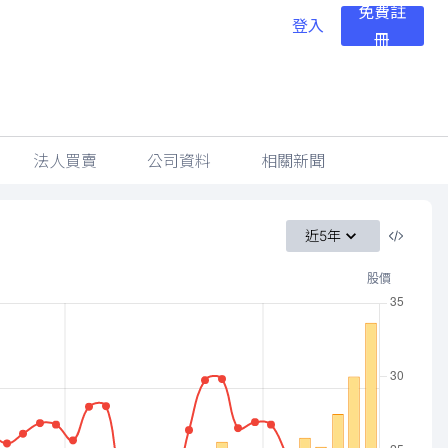
免費註
登入
冊
法人買賣
公司資料
相關新聞
近5年