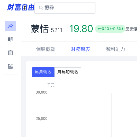
19.80
蒙恬
最近
-0.10 (-0.5%)
5211
個股概覽
財務報表
獲利能力
每月營收
月每股營收