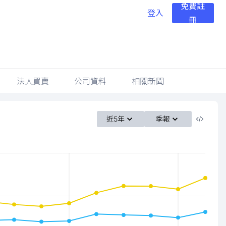
免費註
登入
冊
法人買賣
公司資料
相關新聞
近5年
季報