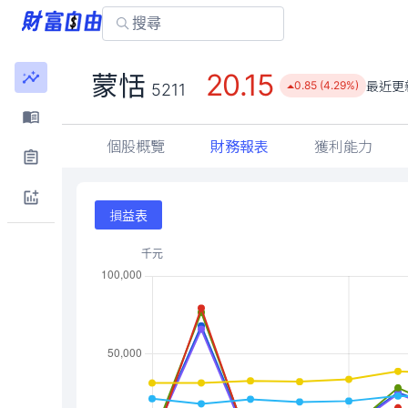
20.15
蒙恬
最近更
0.85 (4.29%)
5211
個股概覽
財務報表
獲利能力
損益表