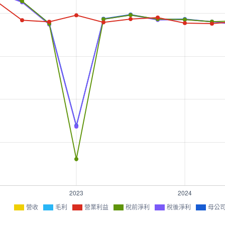
營收
毛利
營業利益
稅前淨利
稅後淨利
母公