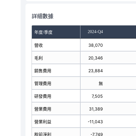
詳細數據
-Q2
2024-Q3
2024-Q4
年度/季度
營收
40,246
38,070
毛利
22,682
20,346
銷售費用
24,666
23,884
管理費用
無
無
研發費用
7,433
7,505
營業費用
32,099
31,389
營業利益
-9,417
-11,043
稅前淨利
-8,881
-7,749