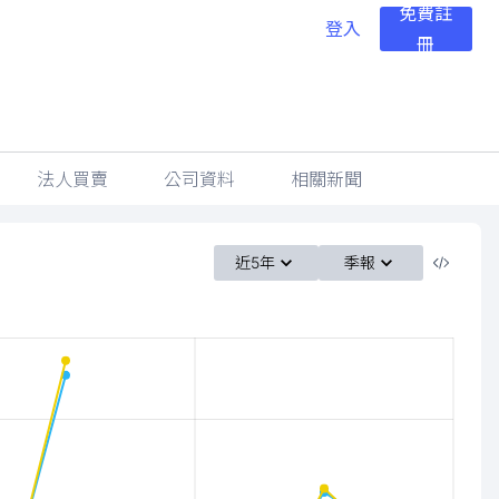
免費註
登入
冊
法人買賣
公司資料
相關新聞
近5年
季報