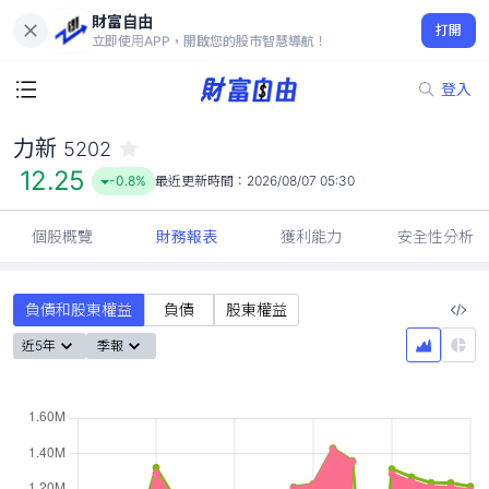
財富自由
力新 5202
打開
12.25
-0.8%
立即使用APP，開啟您的股市智慧導航！
登入
力新
5202
12.25
-0.8%
最近更新時間：
2026/08/07 05:30
個股概覽
財務報表
獲利能力
安全性分析
負債和股東權益
負債
股東權益
近5年
季報