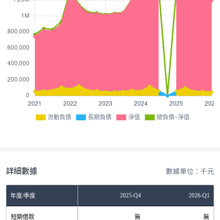
流動負債
長期負債
淨值
總負債+淨值
詳細數據
數據單位：千元
Q2
2025-Q3
2025-Q4
2026-Q1
年度/季度
無
短期借款
無
無
無