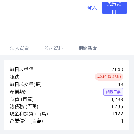
免費註
登入
冊
法人買賣
公司資料
相關新聞
前日收盤價
21.40
漲跌
0.10 (0.46%)
前日成交量(張)
13
產業類別
鋼鐵工業
市值 (百萬)
1,298
總債務 (百萬)
1.265
現金和投資 (百萬)
1,122
企業價值 (百萬)
1