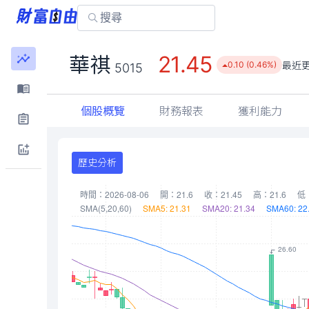
21.45
華祺
最近
0.10 (0.46%)
5015
個股概覽
財務報表
獲利能力
歷史分析