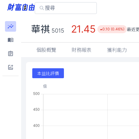
21.45
華祺
最近
0.10 (0.46%)
5015
個股概覽
財務報表
獲利能力
本益比評價