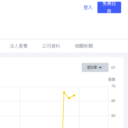
免費註
登入
冊
法人買賣
公司資料
相關新聞
近5年