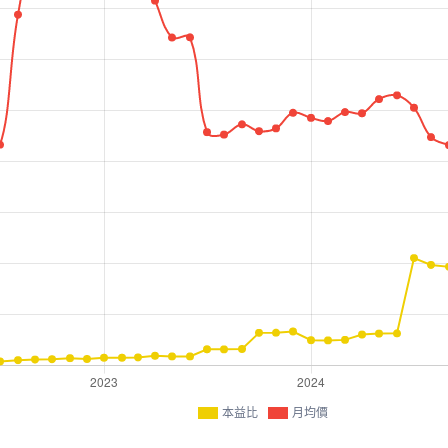
本益比
月均價