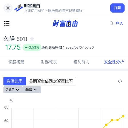
財富自由
久陽 5011
打開
17.75
-3.53%
立即使用APP，開啟您的股市智慧導航！
登入
久陽
5011
17.75
-3.53%
最近更新時間：
2026/08/07 05:30
個股概覽
財務報表
獲利能力
安全性分析
負債比率
長期資金佔固定資產比率
近5年
季報