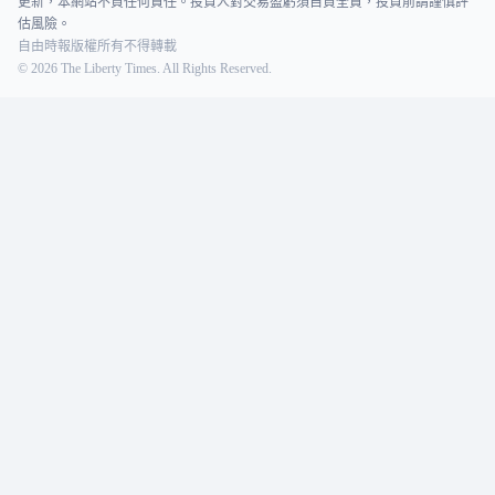
更新，本網站不負任何責任。投資人對交易盈虧須自負全責，投資前請謹慎評
估風險。
自由時報版權所有不得轉載
©
2026
The Liberty Times. All Rights Reserved.