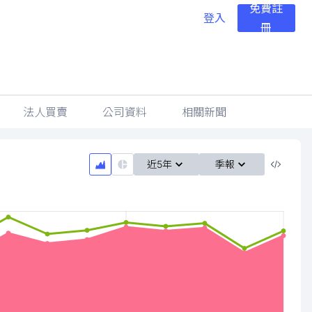
免費註
登入
冊
法人買賣
公司資料
相關新聞
近5年
季報