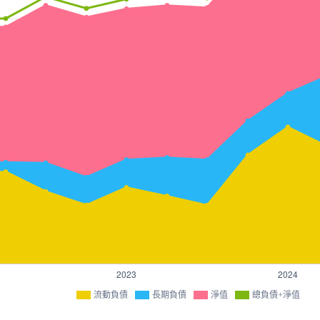
流動負債
長期負債
淨值
總負債+淨值