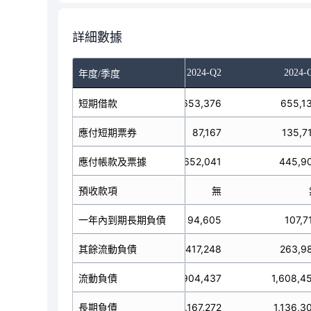
詳細數據
023-Q4
2024-Q1
2024-Q2
2024-
年度/季度
短期借款
698,339
653,376
655,1
應付短期票券
68,623
87,167
135,7
應付帳款及票據
782,166
652,041
445,9
預收款項
無
無
一年內到期長期負債
309,012
94,605
107,7
其餘流動負債
372,360
417,248
263,9
2,230,500
流動負債
1,904,437
1,608,4
長期負債
549,607
1,167,272
1,136,3