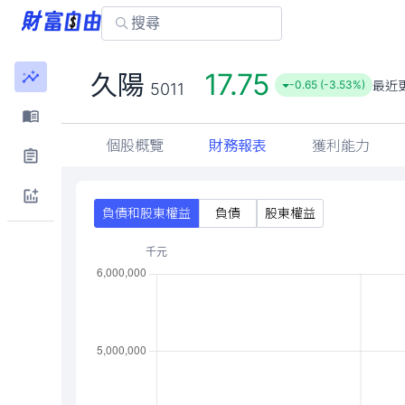
17.75
久陽
最近
-0.65 (-3.53%)
5011
個股概覽
財務報表
獲利能力
負債和股東權益
負債
股東權益