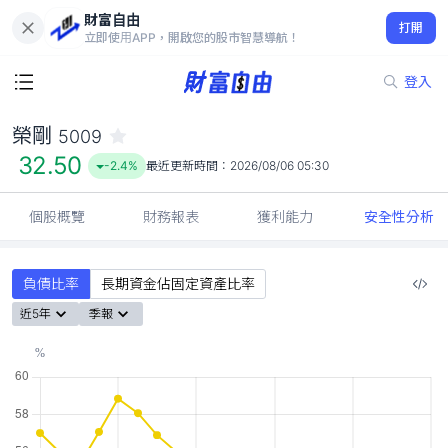
財富自由
榮剛 5009
打開
32.50
-2.4%
立即使用APP，開啟您的股市智慧導航！
登入
榮剛
5009
32.50
-2.4%
最近更新時間：
2026/08/06 05:30
個股概覽
財務報表
獲利能力
安全性分析
負債比率
長期資金佔固定資產比率
近5年
季報