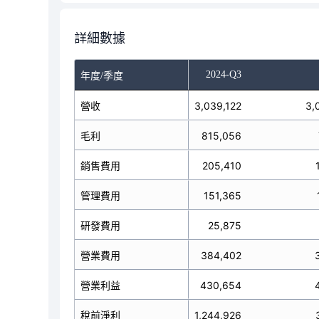
詳細數據
-Q1
2024-Q2
2024-Q3
年度/季度
3,363,835
營收
3,039,122
3,
毛利
850,424
815,056
銷售費用
200,466
205,410
管理費用
147,425
151,365
研發費用
12,479
25,875
營業費用
360,090
384,402
營業利益
490,334
430,654
稅前淨利
955,981
1,244,926