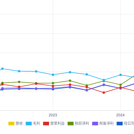
營收
毛利
營業利益
稅前淨利
稅後淨利
母公