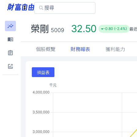
32.50
榮剛
最
-0.80 (-2.4%)
5009
個股概覽
財務報表
獲利能力
損益表