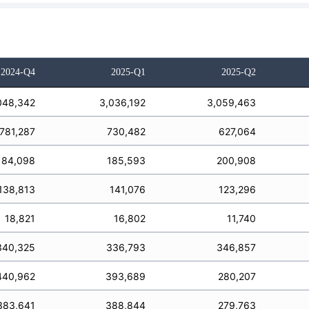
2024-Q4
2025-Q1
2025-Q2
048,342
3,036,192
3,059,463
781,287
730,482
627,064
184,098
185,593
200,908
138,813
141,076
123,296
18,821
16,802
11,740
340,325
336,793
346,857
440,962
393,689
280,207
383,641
388,844
279,763