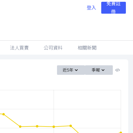
免費註
登入
冊
法人買賣
公司資料
相關新聞
近5年
季報