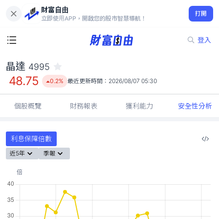
財富自由
晶達 4995
打開
48.75
0.2%
立即使用APP，開啟您的股市智慧導航！
登入
晶達
4995
48.75
0.2%
最近更新時間：
2026/08/07 05:30
個股概覽
財務報表
獲利能力
安全性分析
利息保障倍數
近5年
季報