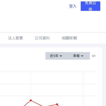
免費註
登入
冊
法人買賣
公司資料
相關新聞
近5年
季報