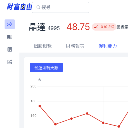
48.75
晶達
最近
0.10 (0.2%)
4995
個股概覽
財務報表
獲利能力
營運週轉天數