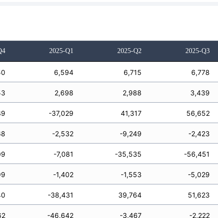
Q4
2025-Q1
2025-Q2
2025-Q3
50
6,594
6,715
6,778
53
2,698
2,988
3,439
39
-37,029
41,317
56,652
68
-2,532
-9,249
-2,423
09
-7,081
-35,535
-56,451
99
-1,402
-1,553
-5,029
40
-38,431
39,764
51,623
62
-46,642
-3,467
-2,222