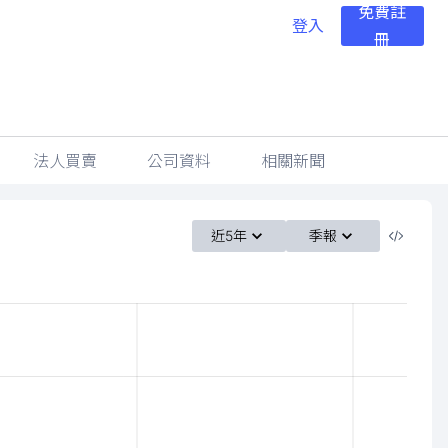
免費註
登入
冊
法人買賣
公司資料
相關新聞
近5年
季報