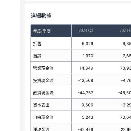
詳細數據
024-Q1
2024-Q2
2024-Q3
2024-
年度/季度
6,006
折舊
6,079
6,329
6,3
493
攤銷
523
1,970
2,6
38,198
營業現金流
83,765
14,849
73,9
-4,205
投資現金流
-9,816
-12,568
-4,7
-6,661
融資現金流
-60,719
-44,757
-46,5
-165
資本支出
-965
-9,606
-3,2
8,033
自由現金流
82,800
5,243
70,6
27,332
淨現金流
13,230
-42,476
22,6