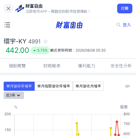
財富自由
環宇-KY 4991
打開
442.00
-5.75%
立即使用APP，開啟您的股市智慧導航！
登入
環宇-KY
4991
442.00
-5.75%
最近更新時間：
2026/08/06 05:30
個股概覽
財務報表
獲利能力
安全性分析
單月營收年增率
單月每股營收年增率
單月營收月增率
近5年