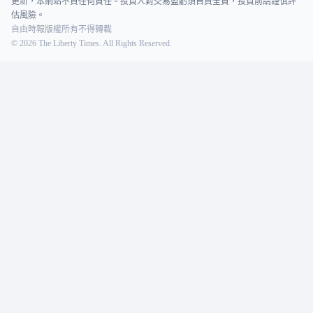
更新，本網站不負任何責任。投資人對交易盈虧須自負全責，投資前請謹慎評
估風險。
自由時報版權所有不得轉載
©
2026
The Liberty Times. All Rights Reserved.