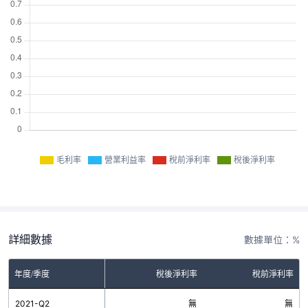
毛利率
營業利益率
稅前淨利率
稅後淨利率
詳細數據
數據單位：%
率
年度/季度
營業利益率
稅後淨利率
稅前淨利率
無
2021-Q2
無
無
無